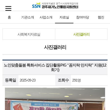
홈
기관소개
사업소개
자료실
참여마당
웹진
사회복지자료실
사진갤러리
사진갤러리
노인맞춤돌봄 특화서비스 집단활동P/G “꼼지락 만지락” 지원(12
회기)
등록일
2025-09-23
조회수
291명