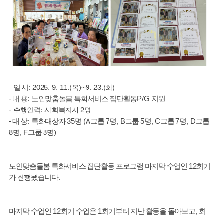
-
일 시
: 2025. 9. 11.(
목
)~9. 23.(
화
)
- 내 용
:
노인맞춤돌봄 특화서비스 집단활동
P/G
지원
-
수행인력
:
사회복지사
2
명
- 대 상
:
특화대상자
35
명
(A
그룹
7
명
, B
그룹
5
명
, C
그룹
7
명
, D
그룹
8
명
, F
그룹
8
명
)
노인맞춤돌봄 특화서비스 집단활동 프로그램 마지막 수업인
12
회기
가 진행됐습니다
.
마지막 수업인
12
회기 수업은
1
회기부터 지난 활동을 돌아보고
,
회