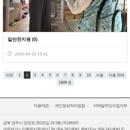
밑반찬지원 (
0
)
2026-04-22 13:41
이전
1
2
3
4
5
6
7
8
9
10
다음
다음 10개
1926 건
이용약관
개인정보처리방침
이메일무단수집거부
경북 경주시 양정로 251번길 19 3층 (우)38103
경주재가노인통합지원센터│Tel. 054-742-9042, 9043 Fax. 054-742-9041 E-