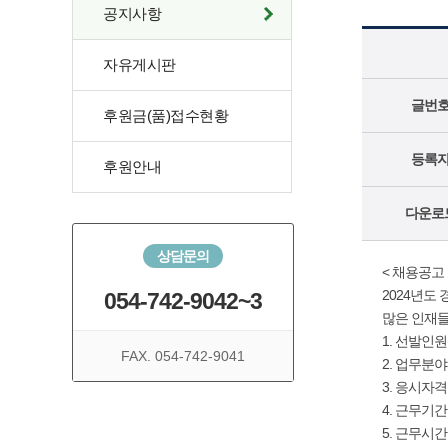
공지사항
자유게시판
글번
후원금(품)접수현황
등록
후원안내
다운로
상담문의
< 채용공고
2024년도
054-742-9042~3
많은 인재들
1. 선발인원
FAX. 054-742-9041
2. 업무분
3. 응시자
4. 근무기간:
5. 근무시간: 