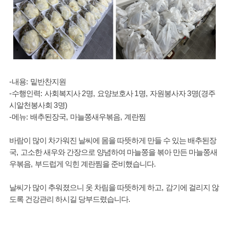
-
내용
:
밑반찬지원
-
수행인력
:
사회복지사
2
명
,
요양보호사
1
명
,
자원봉사자
3
명
(
경주
시알천봉사회
3
명
)
-
메뉴
:
배추된장국
,
마늘쫑새우볶음
,
계란찜
바람이 많이 차가워진 날씨에 몸을 따뜻하게 만들 수 있는 배추된장
국
,
고소한 새우와 간장으로 양념하여 마늘쫑을 볶아 만든 마늘쫑새
우볶음
,
부드럽게 익힌 계란찜을 준비했습니다
.
날씨가 많이 추워졌으니 옷 차림을 따뜻하게 하고
,
감기에 걸리지 않
도록 건강관리 하시길 당부드렸습니다
.