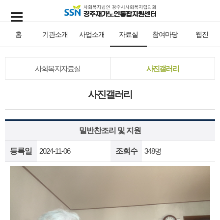
홈
기관소개
사업소개
자료실
참여마당
웹진
사회복지자료실
사진갤러리
사진갤러리
밑반찬조리 및 지원
등록일
2024-11-06
조회수
348명