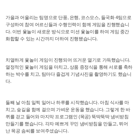
가을과 어울리는 팀명으로 단풍
,
은행
,
코스모스
,
들국화
4
팀으로
구성하여 참여 어르신들과 수행인력이 함께 게임을 진행했습니
다
.
이번 윷놀이 새로운 방식으로 미션 윷놀이를 하여 게임 중간
화합할 수 있는 시간까지 더하여 진행됐습니다
.
치열하게 윷놀이 게임이 진행되어 뜨거운 열기로 가득했습니다
.
열정적인 윷놀이 게임을 마치고
,
상품 증정식을 통해 서로를 축하
하는 박수를 치고
,
팀마다 즐겁게 기념사진을 촬영하기도 했습니
다
.
둘째 날 아침 일찍 일어나 하루를 시작했습니다
.
아침 식사를 마
치고
,
숲길을 함께 걸으며 가벼운 운동을 했습니다
.
그렇게 한 바
퀴를 걷고 들어와 마지막 프로그램인
(
목공
)
뚝딱뚝딱 냄비받침
만들기를 했습니다
.
각자 예쁘게 꾸민 냄비받침을 만들고
,
뛰어
난 목공 솜씨를 보여주셨습니다
.