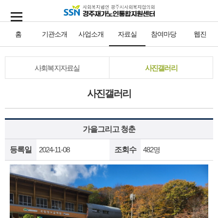
홈
기관소개
사업소개
자료실
참여마당
웹진
사회복지자료실
사진갤러리
사진갤러리
가을그리고 청춘
등록일
2024-11-08
조회수
482명