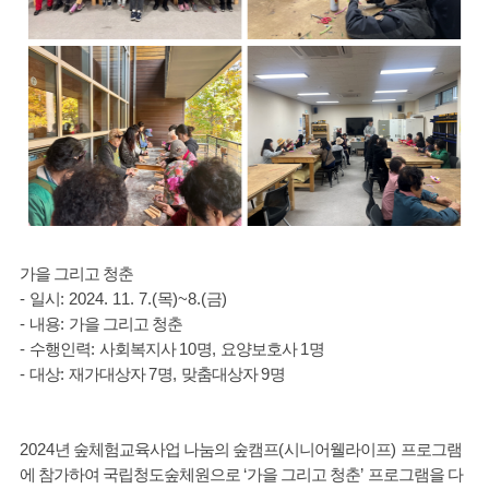
가을 그리고 청춘
-
일시
: 2024. 11. 7.(
목
)~8.(
금
)
-
내용
:
가을 그리고 청춘
-
수행인력
:
사회복지사
10
명
,
요양보호사
1
명
-
대상
:
재가대상자
7
명
,
맞춤대상자
9
명
2024
년 숲체험교육사업 나눔의 숲캠프
(
시니어웰라이프
)
프로그램
에 참가하여 국립청도숲체원으로
‘
가을 그리고 청춘
’
프로그램을 다