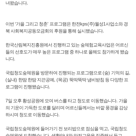
녀왔습니다
.
이번
‘
가을 그리고 청춘
’
프로그램은 한전
kps(
주
)
월성
1
사업소와 경
북 사회복지공동모금회의 후원을 통해 실시됐습니다
.
한국산림복지진흥원에서 진행하고 있는 숲체험교육사업은 어르신
들의 선호도가 매우 높은 프로그램 중 하나로 올해도 참가하게 됐습
니다
.
국립청도숲체원을 방문하여 진행되는 프로그램으로
(
숲
)
기억의 길
,
(
실내
)
한땀 한땀 지끈공예
, (
목공
)
뚝딱뚝딱 냄비받침 등 다양한 프
로그램이 진행됐습니다
.
7
일 오후 황성공원에 모여 버스를 타고 청도로 이동했습니다
.
가을
의 기운이 가득한 도로를 달리며 어르신들께서는 바깥 풍경을 감상
하시며 청도로 이동했습니다
.
국립청도숲체원에 들어가기 전 보리밥으로 점심을 먹고
,
국립청도
숲체원에 도착했습니다
.
생활안내와 안전교육을 집중해서 듣고
,